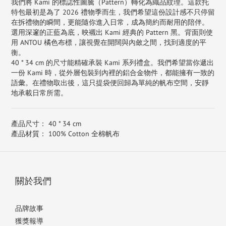
我們將 Kami 的標誌性圖騰（Pattern）轉化為織品紋理。這款托
特包最初是為了 2026 禮物季而生，我們希望這份設計感不只停留
在拆禮物的瞬間，更能隨你進入日常，成為簡約而耐用的陪伴。
選用深邃的正藍為底，映襯出 Kami 經典的 Pattern 黑。背面則使
用 ANTOU 橘色布標，讓視覺在開闊與內斂之間，找到適度的平
衡。
40 * 34 cm 的尺寸能精確承裝 Kami 系列禮盒。我們希望當你遞出
一份 Kami 時，從外層包裝到內裡的鋁合金物件，都能擁有一致的
語彙。在禮物取出後，這只提袋便回歸為單純的帆布空間，安靜
地承載日常所需。
產品尺寸：
40 * 34 cm
產品材質：
100% Cotton 全棉帆布
關於我們
品牌故事
獲獎報導