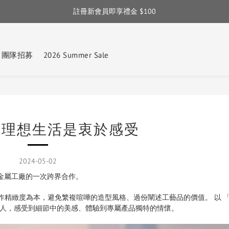
完成訂單後留下評論！即享點數和購物金回饋 ✦
註冊新會員即享禮金 $100
註冊新會員即享禮金 $100
團隊招募
2026 Summer Sale
U的理想生活是衷於感受
2024-05-02
金屬工廠的一次跨界合作。
緻度為本，避免繁複喧嘩的造型風格、過份闡述工藝品的價值。 以 「 stay
品的人，感受到細節中的美感、體驗到專屬產品獨特的情懷。